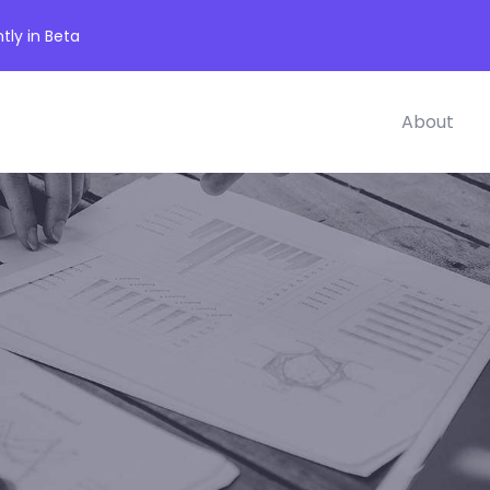
tly in Beta
About