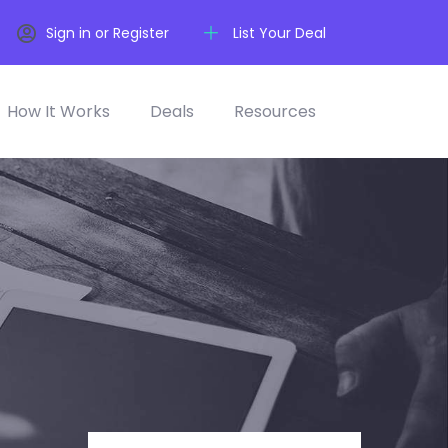
Sign in or Register
List Your Deal
How It Works
Deals
Resources