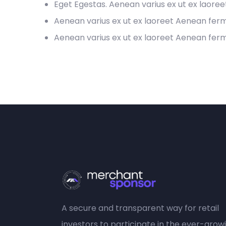
Eget Egestas. Aenean varius ex ut ex laore
Aenean varius ex ut ex laoreet Aenean fe
Aenean varius ex ut ex laoreet Aenean fe
A secure and transparent way for retail
investors to participate in the ever-grow