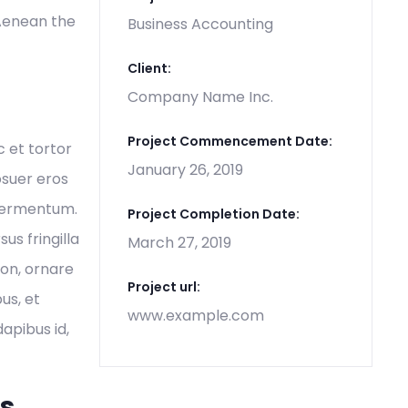
 Aenean the
Business Accounting
Client:
Company Name Inc.
Project Commencement Date:
c et tortor
January 26, 2019
osuer eros
 fermentum.
Project Completion Date:
s fringilla
March 27, 2019
non, ornare
Project url:
us, et
www.example.com
dapibus id,
es