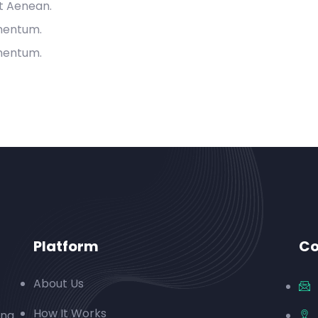
et Aenean.
rmentum.
rmentum.
Platform
Co
About Us
How It Works
ing