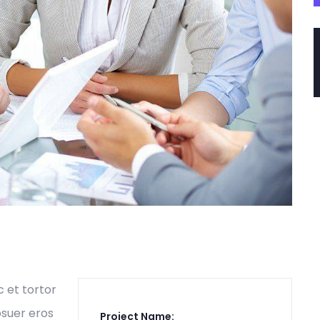
c et tortor
osuer eros
Project Name: