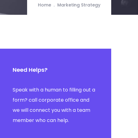
Home
Marketing Strategy
Need Helps?
Speak with a human to filling out a
form? call corporate office and
we will connect you with a team
member who can help.