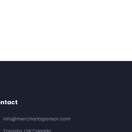
ntact
info@merchantsponsor.com
Toronto, ON Canada